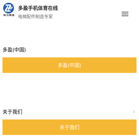
多盈手机体育在线
电梯配件制造专家
多盈(中国)
多盈(中国)
关于我们
关于我们