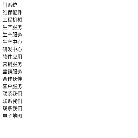
门系统
维保配件
工程机械
生产服务
生产服务
生产中心
研发中心
软件应用
营销服务
营销服务
合作伙伴
客户服务
联系我们
联系我们
联系我们
电子地图