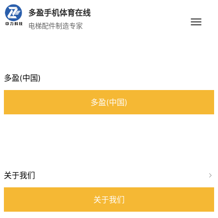
多盈手机体育在线
电梯配件制造专家
多盈(中国)
多盈(中国)
关于我们
关于我们