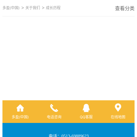
>
>
查看分类
多盈(中国)
关于我们
成长历程
多盈(中国)
电话咨询
QQ客服
在线地图
电话：0513-69889623